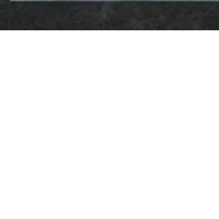
Fill in the form
to access exclusive benefits
CONTACT US