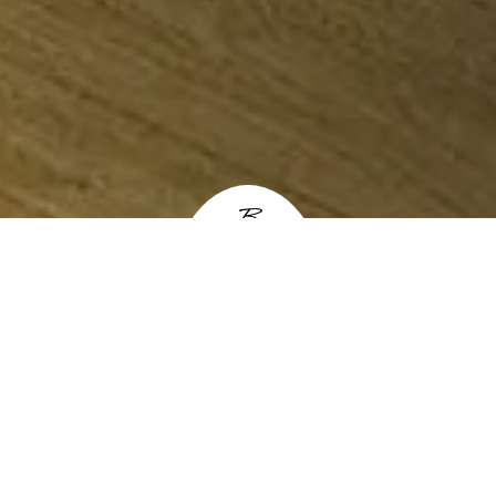
L’ARTE DI VIVERE LA BEATITUDINE
Interni che abbracciano
chi li vive, fondendo
armoniosamente stile e
comodità.