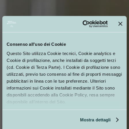
Consenso all'uso dei Cookie
Questo Sito utilizza Cookie tecnici, Cookie analytics e
Cookie di profilazione, anche installati da soggetti terzi
(cd. Cookie di Terza Parte). I Cookie di profilazione sono
Appartamenti
utilizzati, previo tuo consenso al fine di proporti messaggi
Il tuo rifugio di comfort,
pubblicitari in linea con le tue preferenze. Ulteriori
sicurezza ed eleganza
informazioni sui Cookie installati mediante il Sito sono
disponibili accedendo alla Cookie Policy, resa sempre
disponibile all’interno del Sito.
Mostra dettagli
SCOPRI DI PIÙ